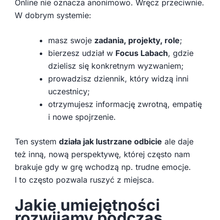
Online nie oznacza anonimowo. Wręcz przeciwnie.
W dobrym systemie:
masz swoje
zadania, projekty, role
;
bierzesz udział w
Focus Labach
, gdzie
dzielisz się konkretnym wyzwaniem;
prowadzisz dziennik, który widzą inni
uczestnicy;
otrzymujesz informację zwrotną, empatię
i nowe spojrzenie.
Ten system
działa jak lustrzane odbicie
ale daje
też inną, nową perspektywę, której często nam
brakuje gdy w grę wchodzą np. trudne emocje.
I to często pozwala ruszyć z miejsca.
Jakie umiejętności
rozwijamy podczas