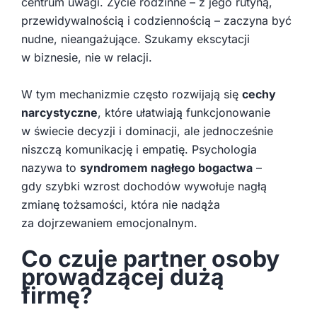
centrum uwagi. Życie rodzinne – z jego rutyną,
przewidywalnością i codziennością – zaczyna być
nudne, nieangażujące. Szukamy ekscytacji
w biznesie, nie w relacji.
W tym mechanizmie często rozwijają się
cechy
narcystyczne
, które ułatwiają funkcjonowanie
w świecie decyzji i dominacji, ale jednocześnie
niszczą komunikację i empatię. Psychologia
nazywa to
syndromem nagłego bogactwa
–
gdy szybki wzrost dochodów wywołuje nagłą
zmianę tożsamości, która nie nadąża
za dojrzewaniem emocjonalnym.
Co czuje partner osoby
prowadzącej dużą
firmę?