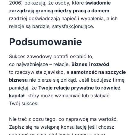
2006) pokazują, że osoby, które
świadomie
zarządzają granicą między pracą a domem
,
rzadziej doświadczają napięć i wypalenia, a ich
relacje są bardziej satysfakcjonujące.
Podsumowanie
Sukces zawodowy potrafi osłabić to,
co najważniejsze – relacje.
Biznes i rozwód
to rzeczywiste zjawisko, a
samotność na szczycie
biznesu
nie bierze się znikąd. Jeśli budujesz firmę,
pamiętaj, że
Twoje relacje prywatne to również
kapitał
, który może wzmacniać lub osłabiać
Twój sukces.
Nie trać z oczu tego, co naprawdę ma wartość.
Zapisz się na wstępną konsultację
jeśli chcesz
spojrzeć na swój styl życia i pracy z boku,