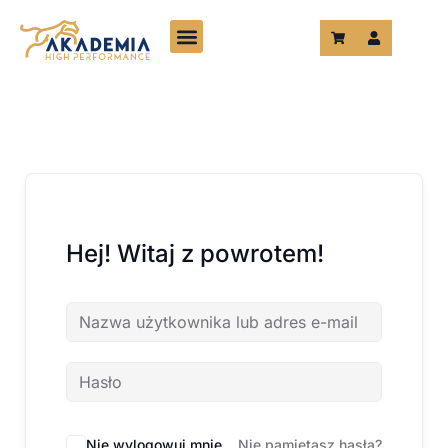
Przejdź
do
treści
Hej! Witaj z powrotem!
Nie wylogowuj mnie
Nie pamiętasz hasła?