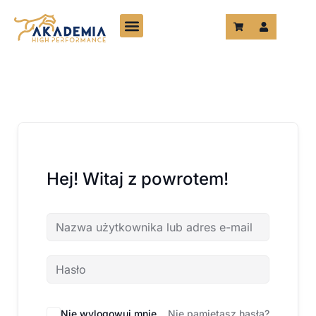
Przejdź
do
treści
Hej! Witaj z powrotem!
Nie wylogowuj mnie
Nie pamiętasz hasła?