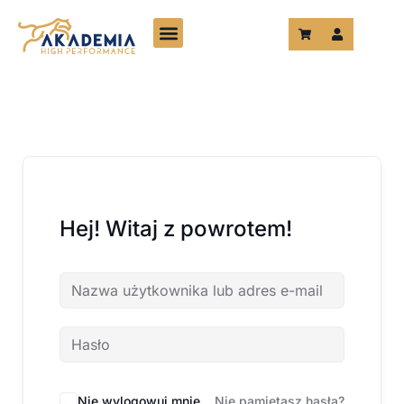
Przejdź
do
treści
Hej! Witaj z powrotem!
Nie wylogowuj mnie
Nie pamiętasz hasła?