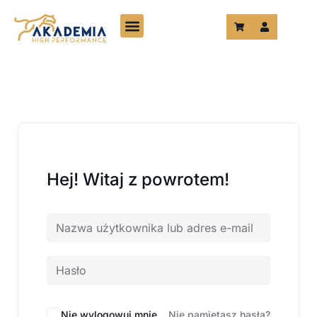
Przejdź
do
treści
Hej! Witaj z powrotem!
Nie wylogowuj mnie
Nie pamiętasz hasła?