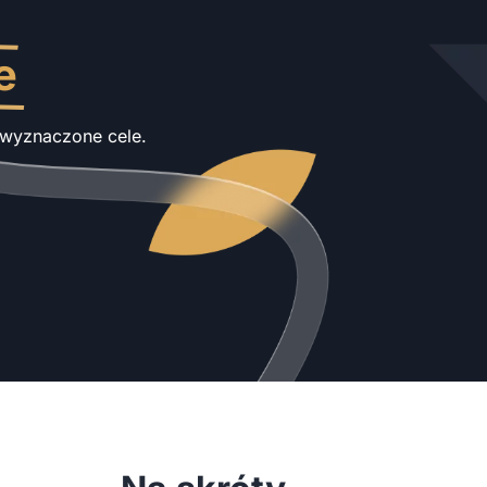
e
j wyznaczone cele.