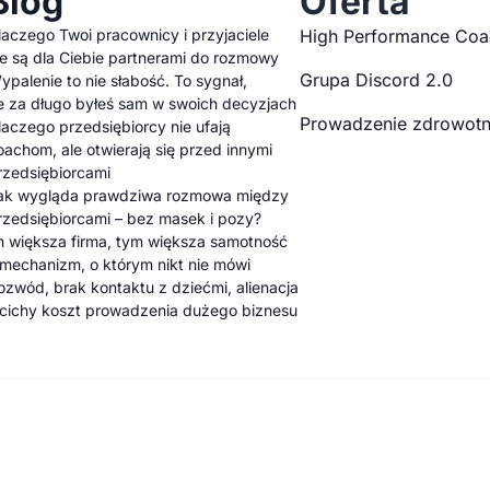
Blog
Oferta
laczego Twoi pracownicy i przyjaciele
High Performance Coa
ie są dla Ciebie partnerami do rozmowy
Grupa Discord 2.0
ypalenie to nie słabość. To sygnał,
e za długo byłeś sam w swoich decyzjach
Prowadzenie zdrowotn
laczego przedsiębiorcy nie ufają
oachom, ale otwierają się przed innymi
rzedsiębiorcami
ak wygląda prawdziwa rozmowa między
rzedsiębiorcami – bez masek i pozy?
m większa firma, tym większa samotność
 mechanizm, o którym nikt nie mówi
ozwód, brak kontaktu z dziećmi, alienacja
 cichy koszt prowadzenia dużego biznesu