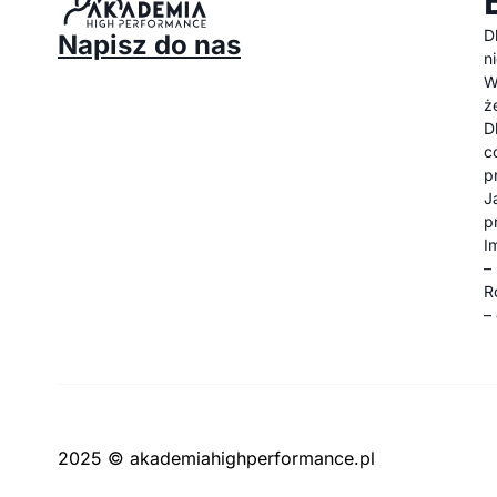
D
Napisz do nas
n
W
ż
D
c
p
J
p
I
–
R
–
2025 © akademiahighperformance.pl