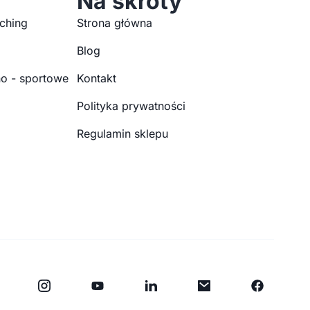
Na skróty
ching
Strona główna
Blog
o - sportowe
Kontakt
Polityka prywatności
Regulamin sklepu
Y
F
o
a
u
c