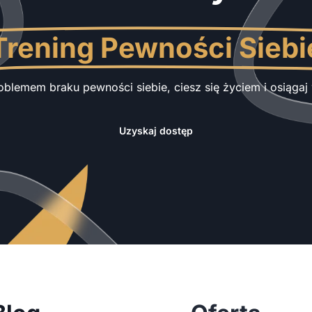
Trening Pewności Siebi
oblemem braku pewności siebie, ciesz się życiem i osiąga
Uzyskaj dostęp