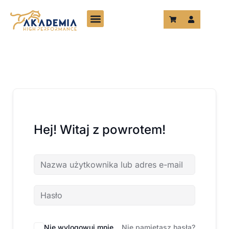
Przejdź
do
treści
Hej! Witaj z powrotem!
Nie wylogowuj mnie
Nie pamiętasz hasła?