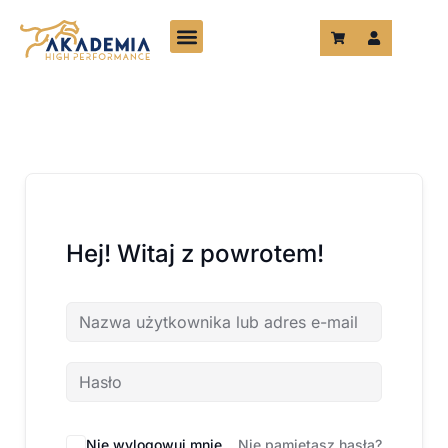
Przejdź
do
treści
Hej! Witaj z powrotem!
Nie wylogowuj mnie
Nie pamiętasz hasła?