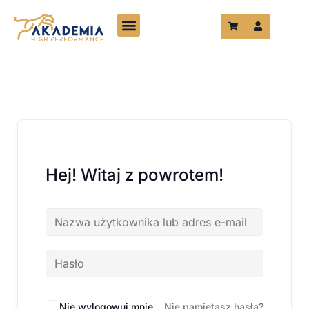
Przejdź
do
treści
Hej! Witaj z powrotem!
Nie wylogowuj mnie
Nie pamiętasz hasła?