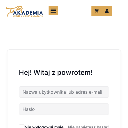
Przejdź
do
treści
Hej! Witaj z powrotem!
Nie wylogowuj mnie
Nie pamiętasz hasła?