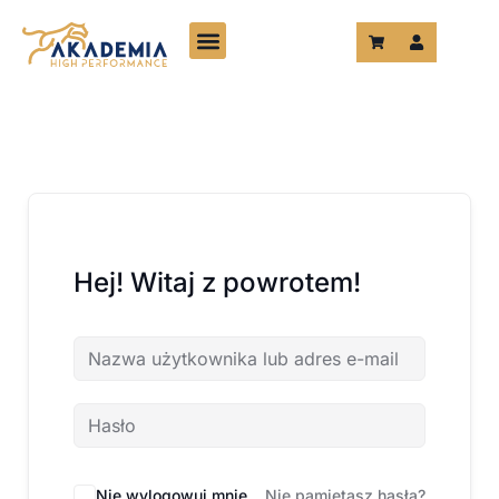
Przejdź
do
treści
Hej! Witaj z powrotem!
Nie wylogowuj mnie
Nie pamiętasz hasła?