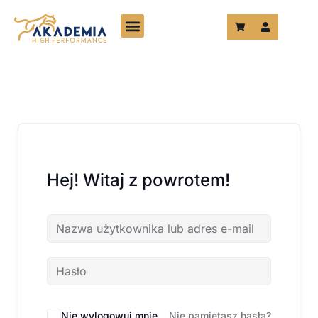
Przejdź
do
treści
Hej! Witaj z powrotem!
Nie wylogowuj mnie
Nie pamiętasz hasła?