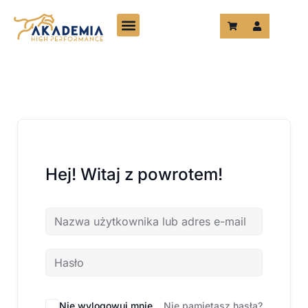
Przejdź
do
treści
Hej! Witaj z powrotem!
Nie wylogowuj mnie
Nie pamiętasz hasła?