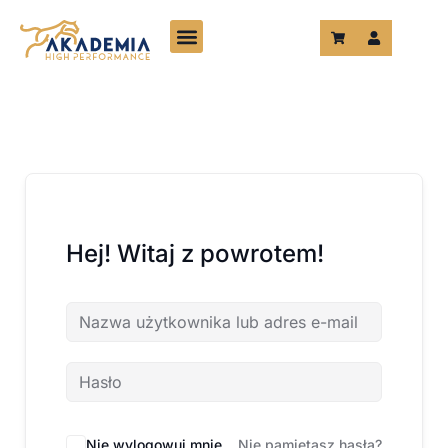
Przejdź
do
treści
Hej! Witaj z powrotem!
Nie wylogowuj mnie
Nie pamiętasz hasła?