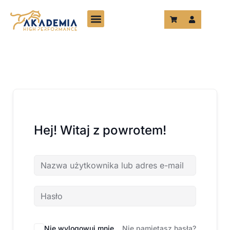
Przejdź
do
treści
Hej! Witaj z powrotem!
Nie wylogowuj mnie
Nie pamiętasz hasła?