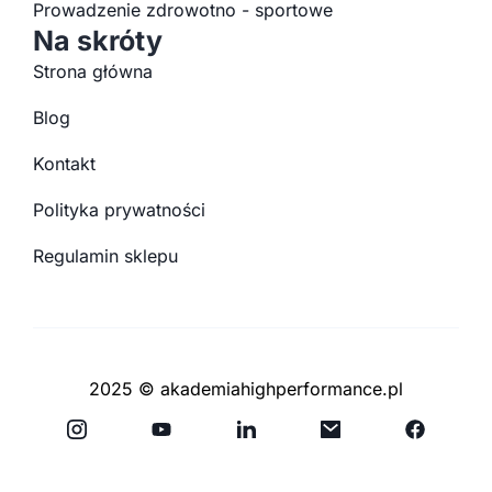
Prowadzenie zdrowotno - sportowe
Na skróty
Strona główna
Blog
Kontakt
Polityka prywatności
Regulamin sklepu
2025 © akademiahighperformance.pl
Y
F
o
a
u
c
t
e
u
b