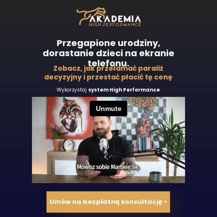
Przegapione urodziny,
dorastanie dzieci na ekranie
telefonu.
Zobacz, jak przełamać paraliż
decyzyjny i przestać płacić tę cenę
Wykorzystaj
system High Performance
Umów na bezpłatną konsultację >