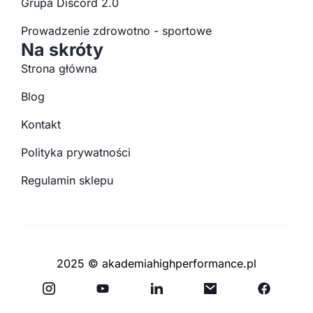
Grupa Discord 2.0
Prowadzenie zdrowotno - sportowe
Na skróty
Strona główna
Blog
Kontakt
Polityka prywatności
Regulamin sklepu
2025 © akademiahighperformance.pl
Y
F
o
a
u
c