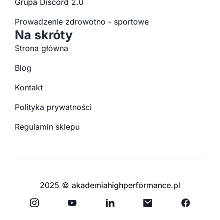
Grupa Discord 2.0
Prowadzenie zdrowotno - sportowe
Na skróty
Strona główna
Blog
Kontakt
Polityka prywatności
Regulamin sklepu
2025 © akademiahighperformance.pl
Y
F
o
a
u
c