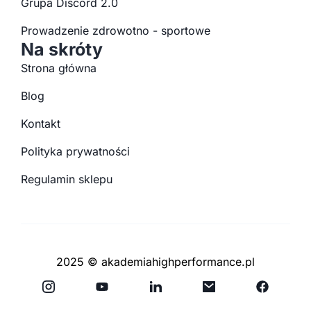
Grupa Discord 2.0
Prowadzenie zdrowotno - sportowe
Na skróty
Strona główna
Blog
Kontakt
Polityka prywatności
Regulamin sklepu
2025 © akademiahighperformance.pl
Y
F
o
a
u
c