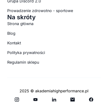
Grupa Discord 2.0
Prowadzenie zdrowotno - sportowe
Na skróty
Strona główna
Blog
Kontakt
Polityka prywatności
Regulamin sklepu
2025 © akademiahighperformance.pl
Y
F
o
a
u
c