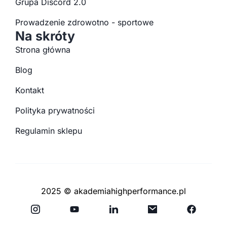
Grupa Discord 2.0
Prowadzenie zdrowotno - sportowe
Na skróty
Strona główna
Blog
Kontakt
Polityka prywatności
Regulamin sklepu
2025 © akademiahighperformance.pl
Y
F
o
a
u
c