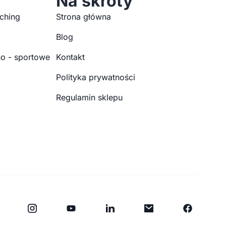
Na skróty
ching
Strona główna
Blog
o - sportowe
Kontakt
Polityka prywatności
Regulamin sklepu
Y
F
o
a
u
c