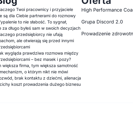
Blog
Oferta
laczego Twoi pracownicy i przyjaciele
High Performance Coa
ie są dla Ciebie partnerami do rozmowy
Grupa Discord 2.0
ypalenie to nie słabość. To sygnał,
e za długo byłeś sam w swoich decyzjach
Prowadzenie zdrowotn
laczego przedsiębiorcy nie ufają
oachom, ale otwierają się przed innymi
rzedsiębiorcami
ak wygląda prawdziwa rozmowa między
rzedsiębiorcami – bez masek i pozy?
m większa firma, tym większa samotność
 mechanizm, o którym nikt nie mówi
ozwód, brak kontaktu z dziećmi, alienacja
 cichy koszt prowadzenia dużego biznesu