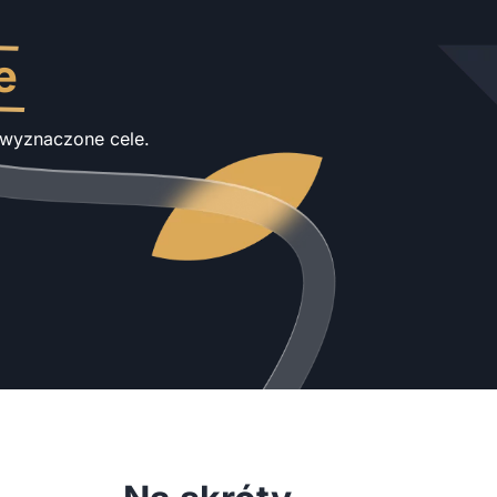
e
j wyznaczone cele.