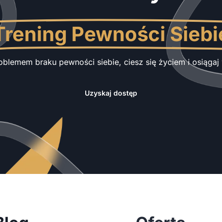
Trening Pewności Siebi
oblemem braku pewności siebie, ciesz się życiem i osiąga
Uzyskaj dostęp