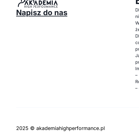
D
Napisz do nas
n
W
ż
D
c
p
J
p
I
–
R
–
2025 © akademiahighperformance.pl