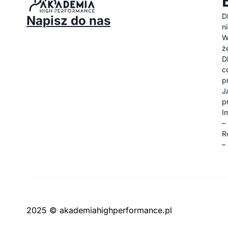
D
Napisz do nas
n
W
ż
D
c
p
J
p
I
–
R
–
2025 © akademiahighperformance.pl