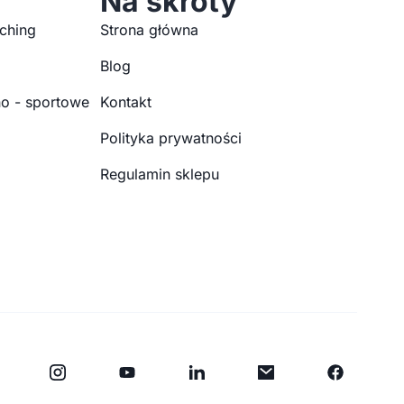
Na skróty
ching
Strona główna
Blog
o - sportowe
Kontakt
Polityka prywatności
Regulamin sklepu
Y
F
o
a
u
c