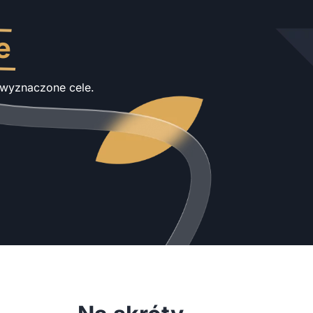
e
j wyznaczone cele.