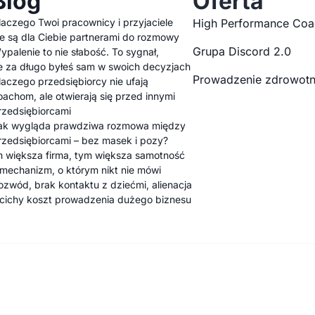
Blog
Oferta
laczego Twoi pracownicy i przyjaciele
High Performance Coa
ie są dla Ciebie partnerami do rozmowy
Grupa Discord 2.0
ypalenie to nie słabość. To sygnał,
e za długo byłeś sam w swoich decyzjach
Prowadzenie zdrowotn
laczego przedsiębiorcy nie ufają
oachom, ale otwierają się przed innymi
rzedsiębiorcami
ak wygląda prawdziwa rozmowa między
rzedsiębiorcami – bez masek i pozy?
m większa firma, tym większa samotność
 mechanizm, o którym nikt nie mówi
ozwód, brak kontaktu z dziećmi, alienacja
 cichy koszt prowadzenia dużego biznesu