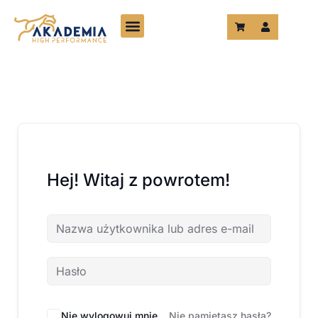
Przejdź
do
treści
Hej! Witaj z powrotem!
Nie wylogowuj mnie
Nie pamiętasz hasła?