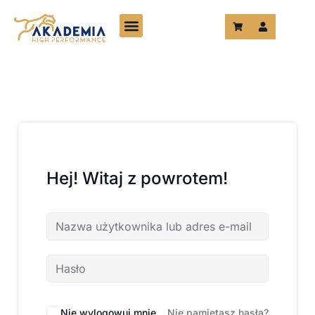
Przejdź
do
treści
Hej! Witaj z powrotem!
Nie wylogowuj mnie
Nie pamiętasz hasła?