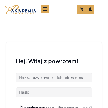
Przejdź
do
treści
Hej! Witaj z powrotem!
Nie wylogowuj mnie
Nie pamiętasz hasła?