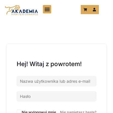
Przejdź
do
treści
Hej! Witaj z powrotem!
Nie wylogowuj mnie
Nie pamiętasz hasła?