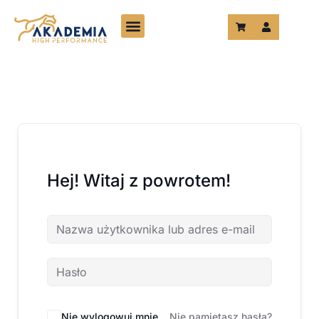
Przejdź
do
treści
Hej! Witaj z powrotem!
Nie wylogowuj mnie
Nie pamiętasz hasła?