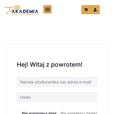
Przejdź
do
treści
Hej! Witaj z powrotem!
Nie wylogowuj mnie
Nie pamiętasz hasła?