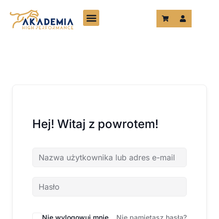
Przejdź
do
treści
Hej! Witaj z powrotem!
Nie wylogowuj mnie
Nie pamiętasz hasła?