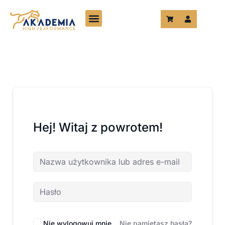
Przejdź
do
treści
Hej! Witaj z powrotem!
Nie wylogowuj mnie
Nie pamiętasz hasła?