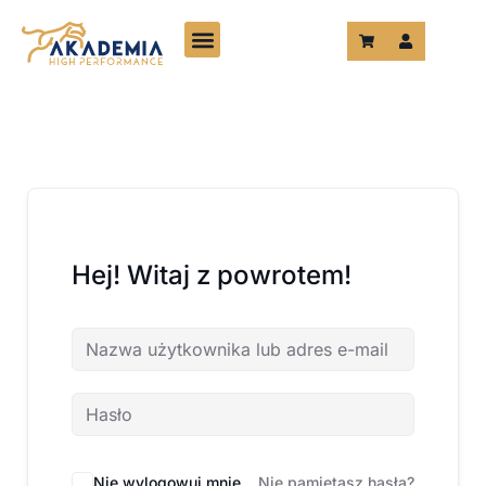
Przejdź
do
treści
Hej! Witaj z powrotem!
Nie wylogowuj mnie
Nie pamiętasz hasła?