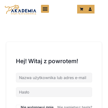
Przejdź
do
treści
Hej! Witaj z powrotem!
Nie wylogowuj mnie
Nie pamiętasz hasła?